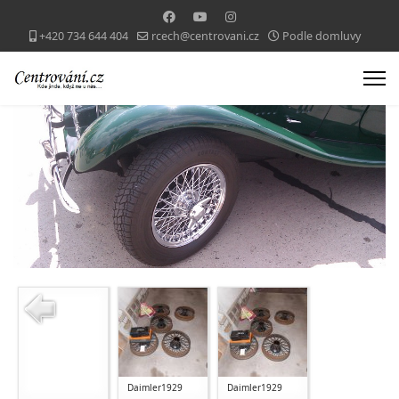
+420 734 644 404
rcech@centrovani.cz
Podle domluvy
Daimler1929
Daimler1929